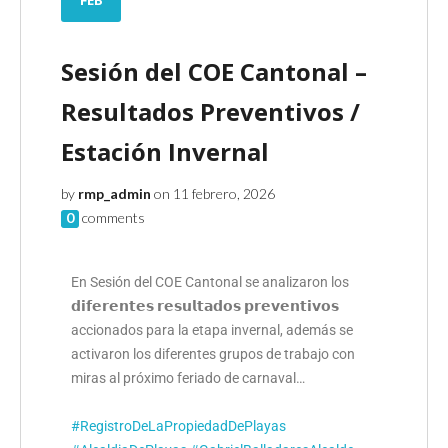
Sesión del COE Cantonal –
Resultados Preventivos /
Estación Invernal
by
rmp_admin
on 11 febrero, 2026
0
comments
En Sesión del COE Cantonal se analizaron los
𝗱𝗶𝗳𝗲𝗿𝗲𝗻𝘁𝗲𝘀 𝗿𝗲𝘀𝘂𝗹𝘁𝗮𝗱𝗼𝘀 𝗽𝗿𝗲𝘃𝗲𝗻𝘁𝗶𝘃𝗼𝘀
accionados para la etapa invernal, además se
activaron los diferentes grupos de trabajo con
miras al próximo feriado de carnaval…
#RegistroDeLaPropiedadDePlayas