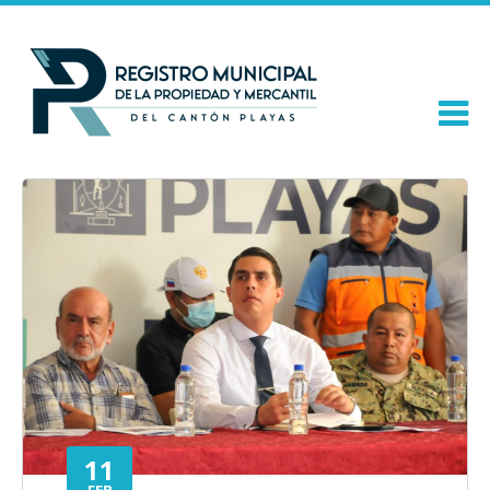
11
FEB