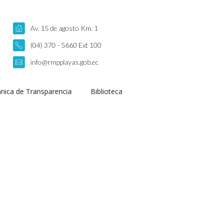
Av. 15 de agosto Km. 1
(04) 370 - 5660 Ext 100
info@rmpplayas.gob.ec
nica de Transparencia
Biblioteca