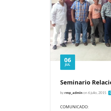
06
JUL
Seminario Relac
by
rmp_admin
on 6 julio, 2015
COMUNICADO: