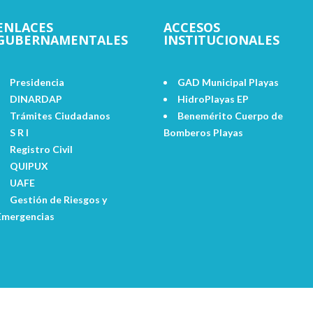
ENLACES
ACCESOS
GUBERNAMENTALES
INSTITUCIONALES
Presidencia
GAD Municipal Playas
DINARDAP
HidroPlayas EP
Trámites Ciudadanos
Benemérito Cuerpo de
S R I
Bomberos Playas
Registro Civil
QUIPUX
UAFE
Gestión de Riesgos y
Emergencias