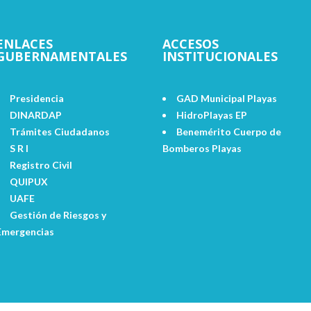
ENLACES
ACCESOS
GUBERNAMENTALES
INSTITUCIONALES
Presidencia
GAD Municipal Playas
DINARDAP
HidroPlayas EP
Trámites Ciudadanos
Benemérito Cuerpo de
S R I
Bomberos Playas
Registro Civil
QUIPUX
UAFE
Gestión de Riesgos y
Emergencias