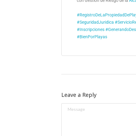
con Gestión de Riesgo de la
Alc
#RegistroDeLaPropiedadDePla
#SeguridadJuridica
#ServicioRe
#Inscripciones
#GenerandoDesa
#BienPorPlayas
Leave a Reply