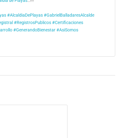
aldía de Playas
…!!!
yas
#AlcaldiaDePlayas
#GabrielBalladaresAlcalde
gistral
#RegistrosPublicos
#Certificaciones
rrollo
#GenerandoBienestar
#AsiSomos