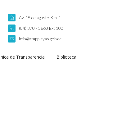
Av. 15 de agosto Km. 1
(04) 370 - 5660 Ext 100
info@rmpplayas.gob.ec
nica de Transparencia
Biblioteca