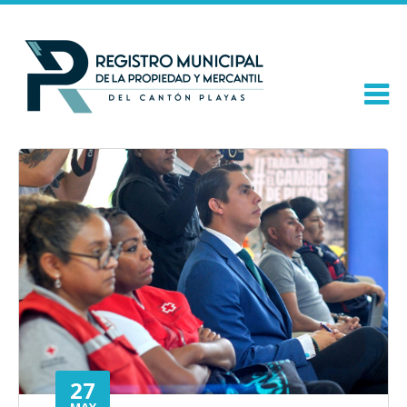
27
MAY