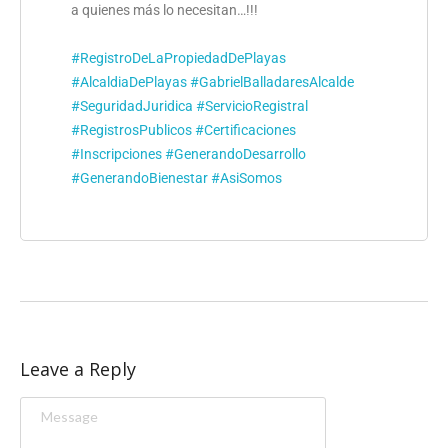
a quienes más lo necesitan…!!!
#RegistroDeLaPropiedadDePlayas
#AlcaldiaDePlayas
#GabrielBalladaresAlcalde
#SeguridadJuridica
#ServicioRegistral
#RegistrosPublicos
#Certificaciones
#Inscripciones
#GenerandoDesarrollo
#GenerandoBienestar
#AsiSomos
Leave a Reply