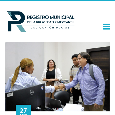
27
MAY