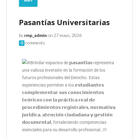
Pasantías Universitarias
by
rmp_admin
on 27 mayo, 2026
0
comments
Brindar espacios de 𝗽𝗮𝘀𝗮𝗻𝘁𝗶́𝗮𝘀 representa
una valiosa inversión en la formación de los
futuros profesionales del Derecho. Estas
experiencias permiten a los 𝗲𝘀𝘁𝘂𝗱𝗶𝗮𝗻𝘁𝗲𝘀
𝗰𝗼𝗺𝗽𝗹𝗲𝗺𝗲𝗻𝘁𝗮𝗿 𝘀𝘂𝘀 𝗰𝗼𝗻𝗼𝗰𝗶𝗺𝗶𝗲𝗻𝘁𝗼𝘀
𝘁𝗲𝗼́𝗿𝗶𝗰𝗼𝘀 𝗰𝗼𝗻 𝗹𝗮 𝗽𝗿𝗮́𝗰𝘁𝗶𝗰𝗮 𝗿𝗲𝗮𝗹 𝗱𝗲
𝗽𝗿𝗼𝗰𝗲𝗱𝗶𝗺𝗶𝗲𝗻𝘁𝗼𝘀 𝗿𝗲𝗴𝗶𝘀𝘁𝗿𝗮𝗹𝗲𝘀, 𝗻𝗼𝗿𝗺𝗮𝘁𝗶𝘃𝗮
𝗷𝘂𝗿𝗶́𝗱𝗶𝗰𝗮, 𝗮𝘁𝗲𝗻𝗰𝗶𝗼́𝗻 𝗰𝗶𝘂𝗱𝗮𝗱𝗮𝗻𝗮 𝘆 𝗴𝗲𝘀𝘁𝗶𝗼́𝗻
𝗱𝗼𝗰𝘂𝗺𝗲𝗻𝘁𝗮𝗹, fortaleciendo competencias
esenciales para su desarrollo profesional…!!!