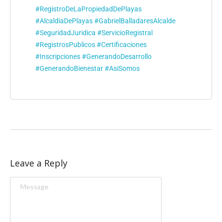
#RegistroDeLaPropiedadDePlayas
#AlcaldiaDePlayas
#GabrielBalladaresAlcalde
#SeguridadJuridica
#ServicioRegistral
#RegistrosPublicos
#Certificaciones
#Inscripciones
#GenerandoDesarrollo
#GenerandoBienestar
#AsiSomos
Leave a Reply