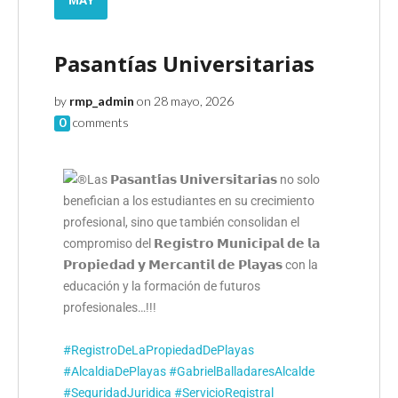
Pasantías Universitarias
by
rmp_admin
on 28 mayo, 2026
0
comments
Las 𝗣𝗮𝘀𝗮𝗻𝘁𝗶́𝗮𝘀 𝗨𝗻𝗶𝘃𝗲𝗿𝘀𝗶𝘁𝗮𝗿𝗶𝗮𝘀 no solo
benefician a los estudiantes en su crecimiento
profesional, sino que también consolidan el
compromiso del 𝗥𝗲𝗴𝗶𝘀𝘁𝗿𝗼 𝗠𝘂𝗻𝗶𝗰𝗶𝗽𝗮𝗹 𝗱𝗲 𝗹𝗮
𝗣𝗿𝗼𝗽𝗶𝗲𝗱𝗮𝗱 𝘆 𝗠𝗲𝗿𝗰𝗮𝗻𝘁𝗶𝗹 𝗱𝗲 𝗣𝗹𝗮𝘆𝗮𝘀 con la
educación y la formación de futuros
profesionales…!!!
#RegistroDeLaPropiedadDePlayas
#AlcaldiaDePlayas
#GabrielBalladaresAlcalde
#SeguridadJuridica
#ServicioRegistral