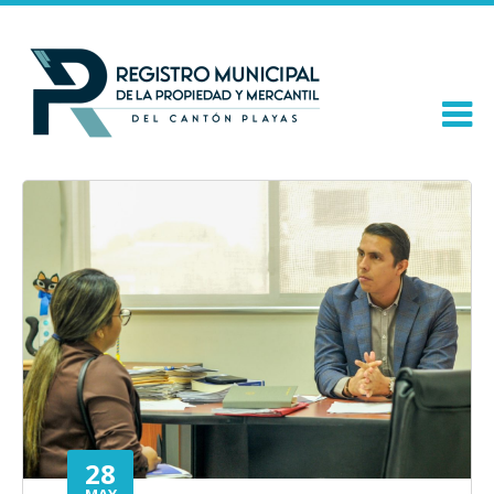
28
MAY