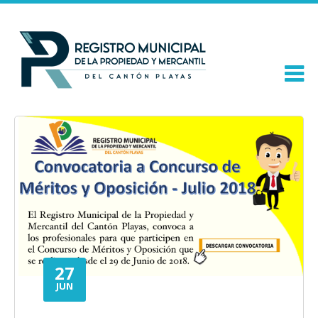
27
JUN