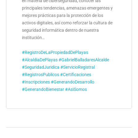
en materia de ciberseguridad, conocer las
principales tendencias, amenazas emergentes y
mejores prácticas para la protección de los
activos digitales, así como reforzar la cultura de
seguridad informática dentro de nuestra
institución…
#RegistroDeLaPropiedadDePlayas
#AlcaldiaDePlayas
#GabrielBalladaresAlcalde
#SeguridadJuridica
#ServicioRegistral
#RegistrosPublicos
#Certificaciones
#Inscripciones
#GenerandoDesarrollo
#GenerandoBienestar
#AsiSomos