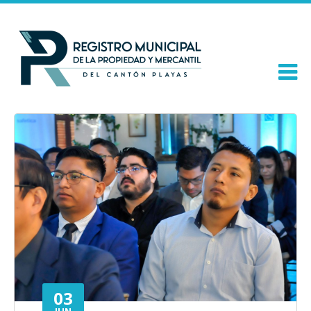
03
JUN