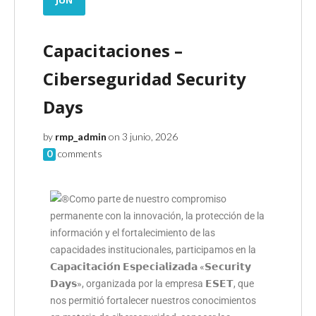
Capacitaciones –
Ciberseguridad Security
Days
by
rmp_admin
on 3 junio, 2026
0
comments
Como parte de nuestro compromiso
permanente con la innovación, la protección de la
información y el fortalecimiento de las
capacidades institucionales, participamos en la
𝗖𝗮𝗽𝗮𝗰𝗶𝘁𝗮𝗰𝗶𝗼́𝗻 𝗘𝘀𝗽𝗲𝗰𝗶𝗮𝗹𝗶𝘇𝗮𝗱𝗮 «𝗦𝗲𝗰𝘂𝗿𝗶𝘁𝘆
𝗗𝗮𝘆𝘀», organizada por la empresa 𝗘𝗦𝗘𝗧, que
nos permitió fortalecer nuestros conocimientos