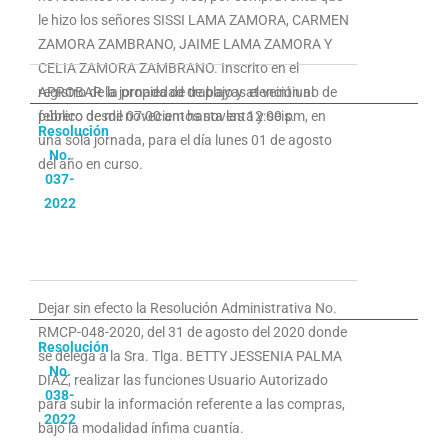
le hizo los señores SISSI LAMA ZAMORA, CARMEN
ZAMORA ZAMBRANO, JAIME LAMA ZAMORA Y
CELIA ZAMORA ZAMBRANO. Inscrito en el
registro de la propiedad de playas el veintiuno de
APROBAR la jornada de trabajo y atención al
febrero de mil novecientos noventa y seis.
público desde 07:00 am hasta las 12:00 pm, en
Resolución
una sola jornada, para el día lunes 01 de agosto
No.
del año en curso.
037-
2022
Dejar sin efecto la Resolución Administrativa No.
RMCP-048-2020, del 31 de agosto del 2020 donde
Resolución
se delega a la Sra. Tlga. BETTY JESSENIA PALMA
No.
DIAZ, realizar las funciones Usuario Autorizado
038-
para subir la información referente a las compras,
2022
bajo la modalidad ínfima cuantía.