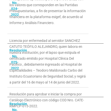
No.
los valores que corresponden en las Partidas
024-
Presupuestarias, a fin de presentar la información
2022
financiera en la plataforma esigef, de acuerdo al
Informe y Análisis Financiero.
Licencia por enfermedad al servidor SANCHEZ
CATUTO TEÓFILO ALEJANDRO, quien labora en
Resolución
nuestra institución; por el lapso que estipula el
No.
certificado emitido por Hospital Clínica Del
025-
Pacífico , debidamente ingresado al Hospital de
2022
Especialidades – Teodoro Maldonado Carbo del
Instituto Ecuatoriano de Seguridad Social; y regirá
a partir del 16 de mayo al 14 de junio del 2022.
Resolución para aprobar e iniciar la compra por
Catálogo Electrónico con código COD Nro. CATE-
Resolución
RMPCP-015-2022.
No.