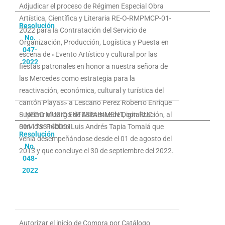
Adjudicar el proceso de Régimen Especial Obra
Artística, Científica y Literaria RE-O-RMPMCP-01-
Resolución
2022 para la Contratación del Servicio de
No.
Organización, Producción, Logística y Puesta en
047-
escena de «Evento Artístico y cultural por las
2022
fiestas patronales en honor a nuestra señora de
las Mercedes como estrategia para la
reactivación, económica, cultural y turística del
cantón Playas» a Lescano Perez Roberto Enrique
– NEGO MUSIC ENTERTAINMENT, con RUC
Suprimir el cargo de Asistente de Digitalización, al
0911783140001.
Servidor Público Luis Andrés Tapia Tomalá que
Resolución
venía desempeñándose desde el 01 de agosto del
No.
2013 y que concluye el 30 de septiembre del 2022.
048-
2022
Autorizar el inicio de Compra por Catálogo