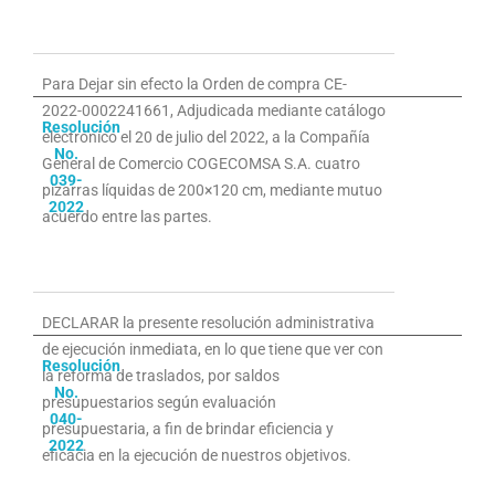
Para Dejar sin efecto la Orden de compra CE-
2022-0002241661, Adjudicada mediante catálogo
Resolución
electrónico el 20 de julio del 2022, a la Compañía
No.
General de Comercio COGECOMSA S.A. cuatro
039-
pizarras líquidas de 200×120 cm, mediante mutuo
2022
acuerdo entre las partes.
DECLARAR la presente resolución administrativa
de ejecución inmediata, en lo que tiene que ver con
Resolución
la reforma de traslados, por saldos
No.
presupuestarios según evaluación
040-
presupuestaria, a fin de brindar eficiencia y
2022
eficacia en la ejecución de nuestros objetivos.