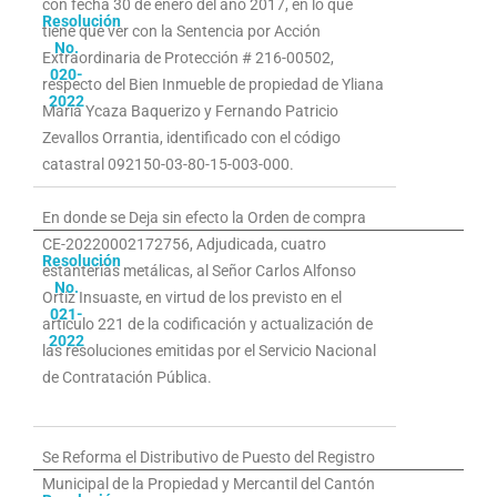
con fecha 30 de enero del año 2017, en lo que
Resolución
tiene que ver con la Sentencia por Acción
No.
Extraordinaria de Protección # 216-00502,
020-
respecto del Bien Inmueble de propiedad de Yliana
2022
María Ycaza Baquerizo y Fernando Patricio
Zevallos Orrantia, identificado con el código
catastral 092150-03-80-15-003-000.
En donde se Deja sin efecto la Orden de compra
CE-20220002172756, Adjudicada, cuatro
Resolución
estanterías metálicas, al Señor Carlos Alfonso
No.
Ortiz Insuaste, en virtud de los previsto en el
021-
artículo 221 de la codificación y actualización de
2022
las resoluciones emitidas por el Servicio Nacional
de Contratación Pública.
Se Reforma el Distributivo de Puesto del Registro
Municipal de la Propiedad y Mercantil del Cantón