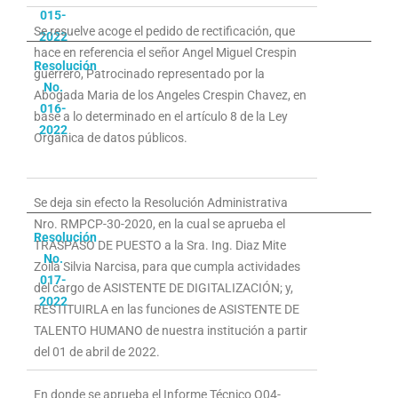
015-
Se resuelve acoge el pedido de rectificación, que
2022
hace en referencia el señor Angel Miguel Crespin
Resolución
guerrero, Patrocinado representado por la
No.
Abogada Maria de los Angeles Crespin Chavez, en
016-
base a lo determinado en el artículo 8 de la Ley
2022
Orgánica de datos públicos.
Se deja sin efecto la Resolución Administrativa
Nro. RMPCP-30-2020, en la cual se aprueba el
Resolución
TRASPASO DE PUESTO a la Sra. Ing. Diaz Mite
No.
Zoila Silvia Narcisa, para que cumpla actividades
017-
del cargo de ASISTENTE DE DIGITALIZACIÓN; y,
2022
RESTITUIRLA en las funciones de ASISTENTE DE
TALENTO HUMANO de nuestra institución a partir
del 01 de abril de 2022.
En donde se aprueba el Informe Técnico O04-