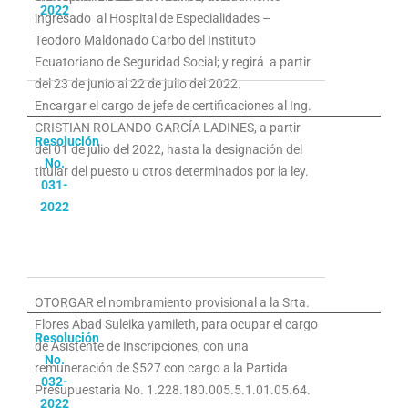
2022
ingresado al Hospital de Especialidades –
Teodoro Maldonado Carbo del Instituto
Ecuatoriano de Seguridad Social; y regirá a partir
del 23 de junio al 22 de julio del 2022.
Encargar el cargo de jefe de certificaciones al Ing.
CRISTIAN ROLANDO GARCÍA LADINES, a partir
Resolución
del 01 de julio del 2022, hasta la designación del
No.
titular del puesto u otros determinados por la ley.
031-
2022
OTORGAR el nombramiento provisional a la Srta.
Flores Abad Suleika yamileth, para ocupar el cargo
Resolución
de Asistente de Inscripciones, con una
No.
remuneración de $527 con cargo a la Partida
032-
Presupuestaria No. 1.228.180.005.5.1.01.05.64.
2022