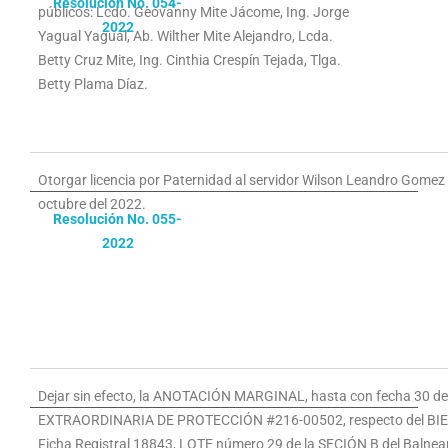
Resolución No. 054-
públicos: Lcdo. Geovanny Mite Jácome, Ing. Jorge
2022
Yagual Yagual, Ab. Wilther Mite Alejandro, Lcda.
Betty Cruz Mite, Ing. Cinthia Crespín Tejada, Tlga.
Betty Plama Díaz.
Otorgar licencia por Paternidad al servidor Wilson Leandro Gomez F
octubre del 2022.
Resolución No. 055-
2022
Dejar sin efecto, la ANOTACIÓN MARGINAL, hasta con fecha 30 de 
EXTRAORDINARIA DE PROTECCIÓN #216-00502, respecto del BIEN 
Ficha Registral 18843, LOTE número 29 de la SECIÓN B del Balnea