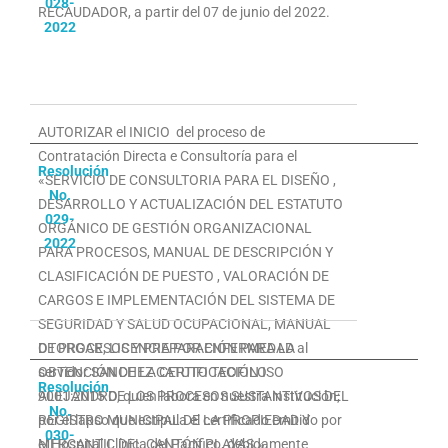
028-
RECAUDADOR, a partir del 07 de junio del 2022.
2022
AUTORIZAR el INICIO del proceso de
Contratación Directa e Consultoría para el
Resolución
«SERVICIO DE CONSULTORIA PARA EL DISEÑO ,
No.
DESARROLLO Y ACTUALIZACIÓN DEL ESTATUTO
029-
ORGÁNICO DE GESTIÓN ORGANIZACIONAL
2022
PARA PROCESOS, MANUAL DE DESCRIPCIÓN Y
CLASIFICACIÓN DE PUESTO , VALORACIÓN DE
CARGOS E IMPLEMENTACIÓN DEL SISTEMA DE
SEGURIDAD Y SALUD OCUPACIONAL, MANUAL
DE PROCESOS Y PREPARACIÓN PARA LA
OTORGAR, LICENCIA POR ENFERMEDAD al
OBTENCIÓN DE LA CERTIFICACIÓN ISO
servidor SANCHEZ CATUTO TEOFILO
Resolución
9001:2015 DE LOS PROCESOS SUSTANTIVOS DEL
ALEJANDRO, quien labora en nuestra institución;
No.
REGISTRO MUNICIPAL DE LA PROPIEDAD Y
por el lapso que estipula el certificado emitido por
030-
MERCANTIL DEL CANTÓN PLAYAS.»
el Hospital Clínica del Pacífico, debidamente