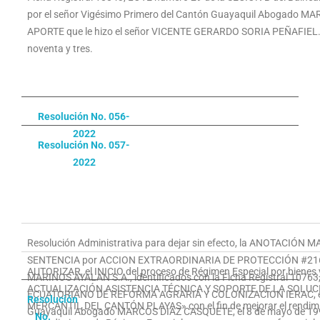
por el señor Vigésimo Primero del Cantón Guayaquil Abogado MARC
APORTE que le hizo el señor VICENTE GERARDO SORIA PEÑAFIEL. Insc
noventa y tres.
Resolución No. 056-
2022
Resolución No. 057-
2022
Resolución Administrativa para dejar sin efecto, la ANOTACIÓN MA
SENTENCIA por ACCION EXTRAORDINARIA DE PROTECCIÓN #216-0
AUTORIZAR, el INICIO del proceso de Régimen Especial por bienes
MARINOS AYALAN S.A., identificados con la Ficha Registral 1076
ACTUALIZACIÓN ASISTENCIA TÉCNICA Y SOPORTE DE LA SOLUC
ECUATORIANO DE REFORMA AGRARIA Y COLONIZACION IERAC, el 7 d
Resolución
MERCANTIL DEL CANTÓN PLAYAS» con el fin de mejorar el rendimien
Guayaquil Abogado MARCOS DIAZ CASQUETE, el 8 de mayo de 1991. 
No.