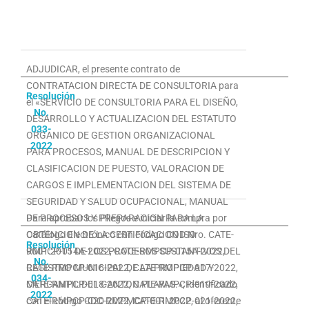
ADJUDICAR, el presente contrato de
CONTRATACION DIRECTA DE CONSULTORIA para
Resolución
el «SERVICIO DE CONSULTORIA PARA EL DISEÑO,
No.
DESARROLLO Y ACTUALIZACION DEL ESTATUTO
033
-
ORGANICO DE GESTION ORGANIZACIONAL
2022
PARA PROCESOS, MANUAL DE DESCRIPCION Y
CLASIFICACION DE PUESTO, VALORACION DE
CARGOS E IMPLEMENTACION DEL SISTEMA DE
SEGURIDAD Y SALUD OCUPACIONAL, MANUAL
DE PROCESOS Y PREPARACION PARA LA
Para aprobar los Pliegos e iniciar la compra por
OBTENCION DE LA CERTIFICACION ISO
Catálogo Electrónico con código COD Nro. CATE-
Resolución
9001:2015 DE LOS PROCESOS SUSTANTIVOS DEL
RMPCP-014A-2022, CATE-RMPCP-015A-2022,
No.
REGISTRO MUNICIPAL DE LA PROPIEDAD Y
CATE-RMPCP-016-2022, CATE-RMPCP-017-2022,
034-
MERCANTIL DEL CANTON PLAYAS.»; identificado
CATE-RMPCP-018-2022, CATE-RMPCP-019-2022,
2022
con el código CDC-RMPMCP-001-2022, al oferente
CATE-RMPCP-020-2022, CATE-RMPCP-021-2022,